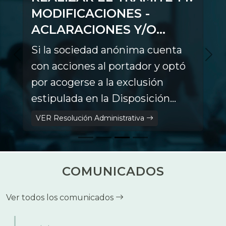
MODIFICACIONES -
ACLARACIONES Y/O
COMPLEMENTACIONES
Si la sociedad anónima cuenta
con acciones al portador y optó
por acogerse a la exclusión
estipulada en la Disposición
Final Única del Decreto
VER Resolución Administrativa
Supremo N.° 4907, de fecha 05
de abril de 2023, deberá
convertir sus acciones a
COMUNICADOS
nominativas y registrar este acto
en el SEPREC.
Ver todos los comunicados