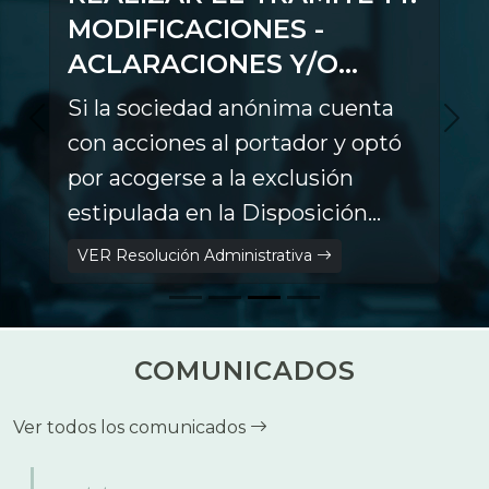
MODIFICACIONES -
ACLARACIONES Y/O
COMPLEMENTACIONES
Si la sociedad anónima cuenta
con acciones al portador y optó
por acogerse a la exclusión
estipulada en la Disposición
Final Única del Decreto
VER Resolución Administrativa
Supremo N.° 4907, de fecha 05
de abril de 2023, deberá
convertir sus acciones a
COMUNICADOS
nominativas y registrar este acto
en el SEPREC.
Ver todos los comunicados